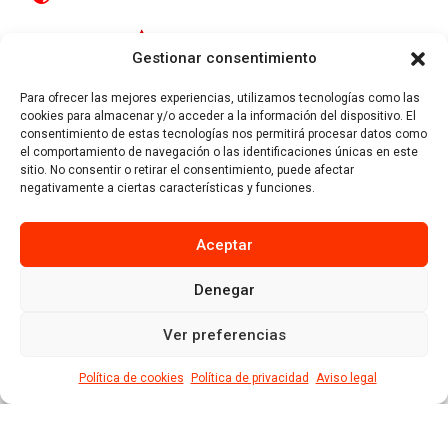
Gestionar consentimiento
Para ofrecer las mejores experiencias, utilizamos tecnologías como las
cookies para almacenar y/o acceder a la información del dispositivo. El
consentimiento de estas tecnologías nos permitirá procesar datos como
el comportamiento de navegación o las identificaciones únicas en este
sitio. No consentir o retirar el consentimiento, puede afectar
Uzbina kalea, 11
negativamente a ciertas características y funciones.
01015 Vitoria - Gasteiz
Aceptar
Denegar
Política de cookies
Aviso legal
Política de privacidad
Condiciones generales de venta
Política de calidad
Ver preferencias
Ir arriba
Política de cookies
Política de privacidad
Aviso legal
© 2020 Alzola Brakes